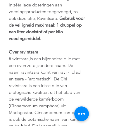
in zéér lage doseringen aan
voedingsproducten toegevoegd, zo
ook deze olie, Ravintsara.
Gebruik voor
de veiligheid maximaal: 1 druppel op
een liter vloeistof of per kilo
voedingsmiddel.
Over ravintsara
Ravintsara,is een bijzondere olie met
een even zo bijzondere naam. De
naam ravintsara komt van ravi - ‘blad’
en tsara - ‘aromatisch’. De Chi
ravintsara is een frisse olie van
biologische kwaliteit uit het blad van
de verwilderde kamferboom
(Cinnamomum camphora) uit
Madagaskar. Cinnamomum camphora
is ook de botanische naam van kamfer
en ho-blad. Dit is namelijk van