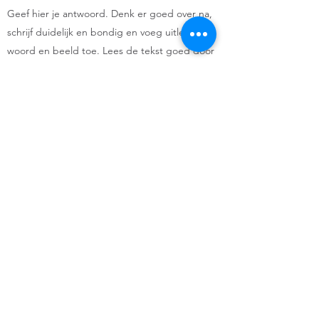
Geef hier je antwoord. Denk er goed over na,
schrijf duidelijk en bondig en voeg uitleg in
woord en beeld toe. Lees de tekst goed door
en zorg ervoor dat de antwoorden ook goed te
begrijpen zijn voor mensen die de website voor
het eerst bezoeken.
+31 (0) 627979689
KvK nr:
59931671
BTW nr: NL001737199B33
©2021 door Voetreflexpraktijk Plesso Solara.
Met trots gemaakt met Wix.com